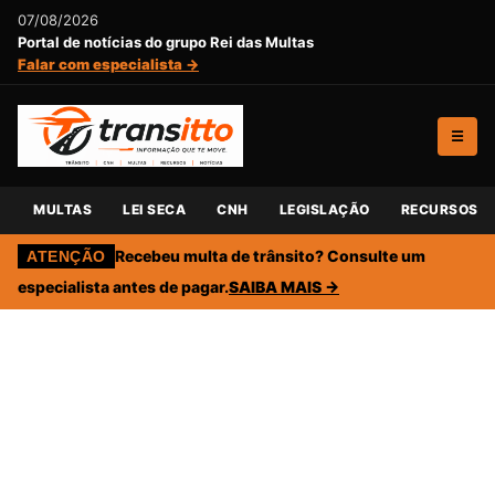
07/08/2026
Portal de notícias do grupo Rei das Multas
Falar com especialista →
☰
MULTAS
LEI SECA
CNH
LEGISLAÇÃO
RECURSOS
Recebeu multa de trânsito? Consulte um
ATENÇÃO
especialista antes de pagar.
SAIBA MAIS →