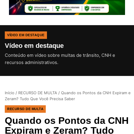
VÍDEO EM DESTAQUE
Vídeo em destaque
Conteúdo em vídeo sobre multas de trânsito, CNH e
CLIQUE PARA ATIVAR O SOM
recursos administrativos.
Início
/
RECURSO DE MULTA
/
Quando os Pontos da CNH Expiram e
Zeram? Tudo Que Você Precisa Saber
RECURSO DE MULTA
Quando os Pontos da CNH
Expiram e Zeram? Tudo