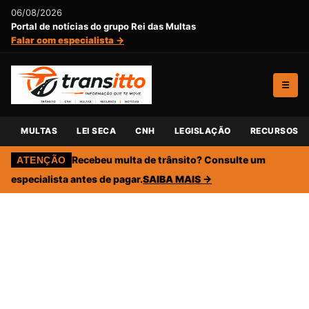
06/08/2026
Portal de notícias do grupo Rei das Multas
Falar com especialista →
☰
MULTAS
LEI SECA
CNH
LEGISLAÇÃO
RECURSOS
Recebeu multa de trânsito? Consulte um
ATENÇÃO
especialista antes de pagar.
SAIBA MAIS →