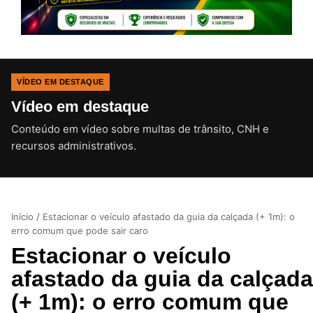
VÍDEO EM DESTAQUE
Vídeo em destaque
Conteúdo em vídeo sobre multas de trânsito, CNH e
CLIQUE PARA ATIVAR O SOM
recursos administrativos.
Início
/
Estacionar o veículo afastado da guia da calçada (+ 1m): o
erro comum que pode sair caro
Estacionar o veículo
afastado da guia da calçada
(+ 1m): o erro comum que