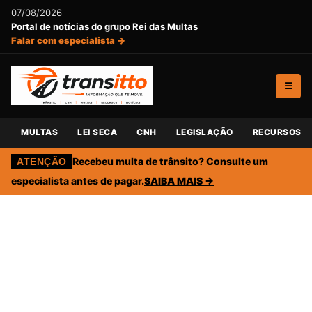
07/08/2026
Portal de notícias do grupo Rei das Multas
Falar com especialista →
☰
MULTAS
LEI SECA
CNH
LEGISLAÇÃO
RECURSOS
Recebeu multa de trânsito? Consulte um
ATENÇÃO
especialista antes de pagar.
SAIBA MAIS →