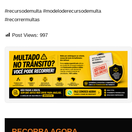
#recursodemulta #modeloderecursodemulta
#recorrermultas
Post Views:
997
RECORRA AGORA