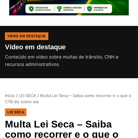
VÍDEO EM DESTAQUE
Vídeo em destaque
Conteúdo em vídeo sobre multas de trânsito, CNH e
CLIQUE PARA ATIVAR O SOM
recursos administrativos.
Início
/
LEI SECA
/
Multa Lei Seca – Saiba como recorrer e o que o
CTB diz sobre ela
LEI SECA
Multa Lei Seca – Saiba
como recorrer e o que o