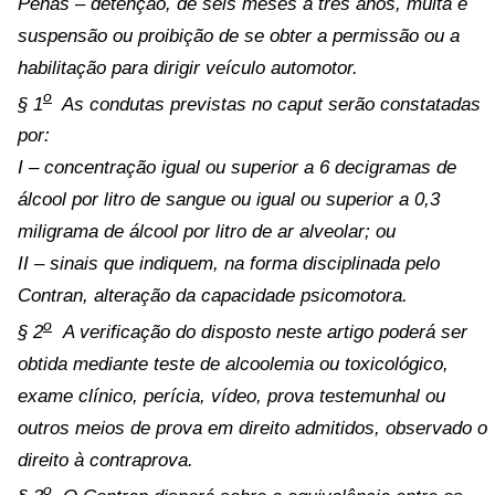
Penas – detenção, de seis meses a três anos, multa e
suspensão ou proibição de se obter a permissão ou a
habilitação para dirigir veículo automotor.
o
§ 1
As condutas previstas no caput serão constatadas
por:
I – concentração igual ou superior a 6 decigramas de
álcool por litro de sangue ou igual ou superior a 0,3
miligrama de álcool por litro de ar alveolar; ou
II – sinais que indiquem, na forma disciplinada pelo
Contran, alteração da capacidade psicomotora.
o
§ 2
A verificação do disposto neste artigo poderá ser
obtida mediante teste de alcoolemia ou toxicológico,
exame clínico, perícia, vídeo, prova testemunhal ou
outros meios de prova em direito admitidos, observado o
direito à contraprova.
o