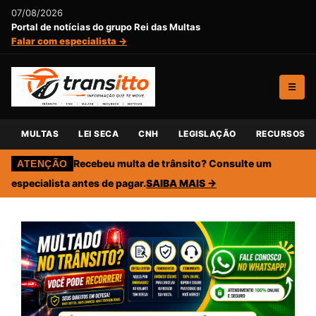
07/08/2026
Portal de notícias do grupo Rei das Multas
Falar com especialista →
☰
MULTAS
LEI SECA
CNH
LEGISLAÇÃO
RECURSOS
Recebeu multa de trânsito? Consulte um
ATENÇÃO
especialista antes de pagar.
SAIBA MAIS →