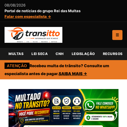
08/08/2026
Portal de notícias do grupo Rei das Multas
Falar com especialista →
☰
MULTAS
LEI SECA
CNH
LEGISLAÇÃO
RECURSOS
Recebeu multa de trânsito? Consulte um
ATENÇÃO
especialista antes de pagar.
SAIBA MAIS →