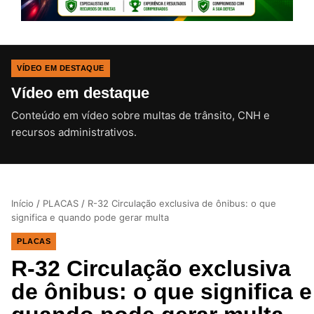
VÍDEO EM DESTAQUE
Vídeo em destaque
Conteúdo em vídeo sobre multas de trânsito, CNH e
CLIQUE PARA ATIVAR O SOM
recursos administrativos.
Início
/
PLACAS
/
R-32 Circulação exclusiva de ônibus: o que
significa e quando pode gerar multa
PLACAS
R-32 Circulação exclusiva
de ônibus: o que significa e