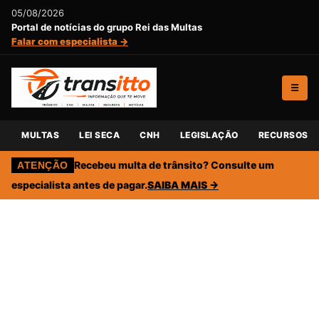
05/08/2026
Portal de notícias do grupo Rei das Multas
Falar com especialista →
☰
MULTAS
LEI SECA
CNH
LEGISLAÇÃO
RECURSOS
Recebeu multa de trânsito? Consulte um
ATENÇÃO
especialista antes de pagar.
SAIBA MAIS →