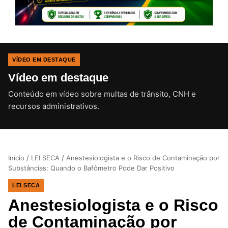
VÍDEO EM DESTAQUE
Vídeo em destaque
Conteúdo em vídeo sobre multas de trânsito, CNH e
CLIQUE PARA ATIVAR O SOM
recursos administrativos.
Início
/
LEI SECA
/
Anestesiologista e o Risco de Contaminação por
Substâncias: Quando o Bafômetro Pode Dar Positivo
LEI SECA
Anestesiologista e o Risco
de Contaminação por